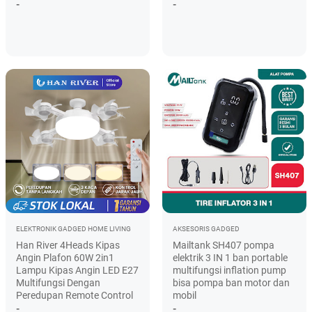
-
-
ELEKTRONIK
GADGED
HOME LIVING
AKSESORIS
GADGED
Han River 4Heads Kipas
Mailtank SH407 pompa
Angin Plafon 60W 2in1
elektrik 3 IN 1 ban portable
Lampu Kipas Angin LED E27
multifungsi inflation pump
Multifungsi Dengan
bisa pompa ban motor dan
Peredupan Remote Control
mobil
-
-