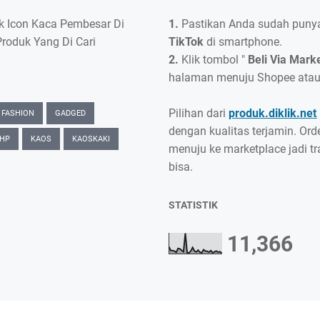
ik Icon Kaca Pembesar Di
1.
Pastikan Anda sudah punya
Produk Yang Di Cari
TikTok
di smartphone.
2.
Klik tombol "
Beli Via Mark
halaman menuju Shopee atau
Pilihan dari
produk.diklik.net
FASHION
GADGED
dengan kualitas terjamin. Ord
 HP
KAOS
KAOSKAKI
menuju ke marketplace jadi t
bisa.
STATISTIK
11,366