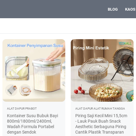
BLOG
KAOS
ALAT DAPUR
PRABOT
ALAT DAPUR
ALAT RUMAH TANGGA
Kontainer Susu Bubuk Bayi
Piring Saji Kecil Mini 15,5cm
800ml/1800ml/2400ml,
- Lauk Pauk Buah Snack
Wadah Formula Portabel
Aesthetic Serbaguna Piring
dengan Sendok
Cantik Plastik Transparan