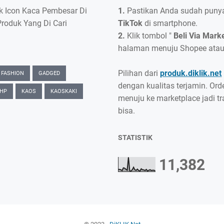
ik Icon Kaca Pembesar Di
1.
Pastikan Anda sudah punya
Produk Yang Di Cari
TikTok
di smartphone.
2.
Klik tombol "
Beli Via Mark
halaman menuju Shopee atau
Pilihan dari
produk.diklik.net
FASHION
GADGED
dengan kualitas terjamin. Ord
 HP
KAOS
KAOSKAKI
menuju ke marketplace jadi t
bisa.
STATISTIK
11,382