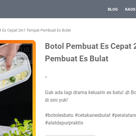
BLOG
KAOS
t Es Cepat 2in1 Tempat Pembuat Es Bulat
Botol Pembuat Es Cepat 
Pembuat Es Bulat
-
Gak ada lagi drama keluarin es batu! 🧊 Bot
di sini yuk!
#botolesbatu #cetakanesbulat #peralat
#alatdapurpraktis