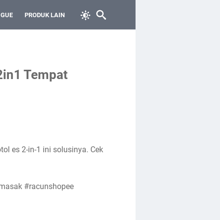
 GUE
PRODUK LAIN
2in1 Tempat
ol es 2-in-1 ini solusinya. Cek
anmasak #racunshopee